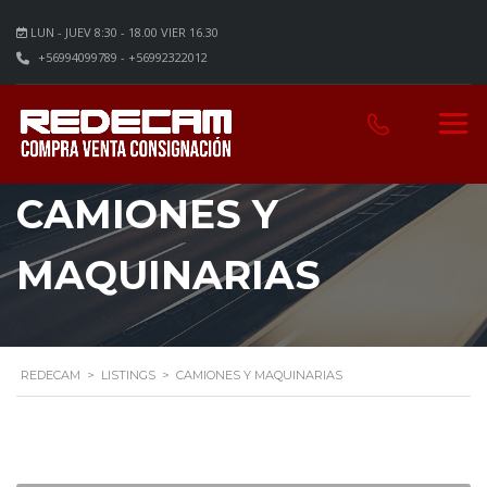
LUN - JUEV 8:30 - 18.00 VIER 16.30
+56994099789 - +56992322012
CAMIONES Y
MAQUINARIAS
REDECAM
>
LISTINGS
>
CAMIONES Y MAQUINARIAS