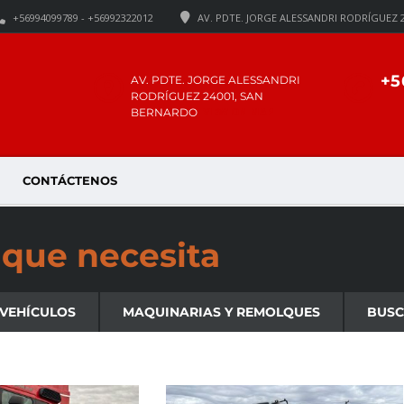
+56994099789 - +56992322012
AV. PDTE. JORGE ALESSANDRI RODRÍGUEZ 
+5
AV. PDTE. JORGE ALESSANDRI
RODRÍGUEZ 24001, SAN
VIEW ON MAP
BERNARDO
CONTÁCTENOS
que necesita
 VEHÍCULOS
MAQUINARIAS Y REMOLQUES
BUS