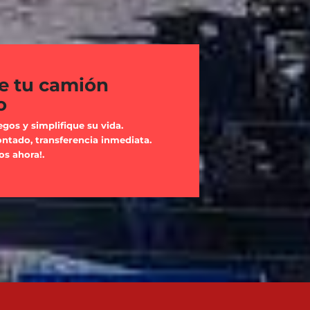
e tu camión
o
egos y simplifique su vida.
ntado, transferencia inmediata.
s ahora!.