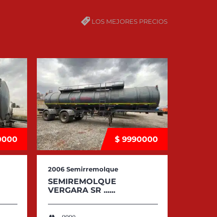
LOS MEJORES PRECIOS
0000
$ 9990000
2006
Semirremolque
2008
Se
SEMIREMOLQUE
SEMIR
VERGARA SR ......
VERGARA