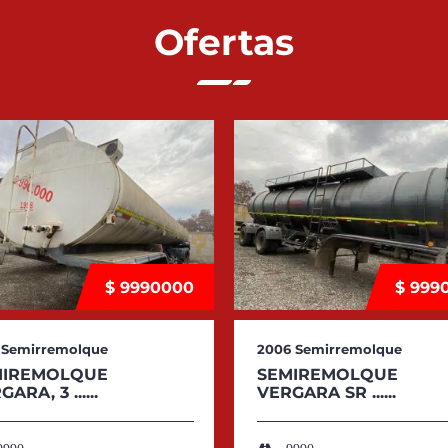
Ofertas
$ 9990000
$ 999
Semirremolque
2006
Semirremolque
MIREMOLQUE
SEMIREMOLQUE
ARA, 3 ......
VERGARA SR ......