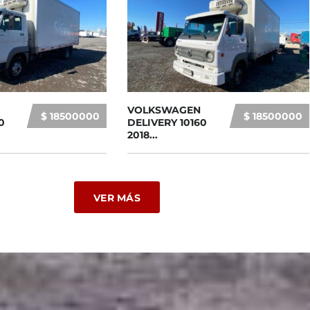
VOLKSWAGEN
$ 18500000
$ 18500000
0
DELIVERY 10160
2018...
VER MÁS