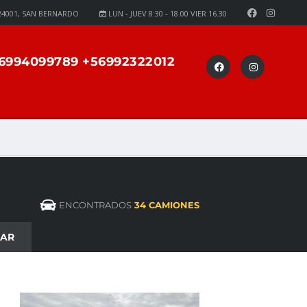
24001, SAN BERNARDO
LUN - JUEV 8:30 - 18.00 VIER 16.30
6994099789 +56992322012
ENCONTRADOS
34 CAMIONES
CAR