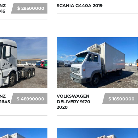
NZ
SCANIA G440A 2019
$ 29500000
16
NZ
VOLKSWAGEN
$ 48990000
$ 18500000
2645
DELIVERY 9170
2020