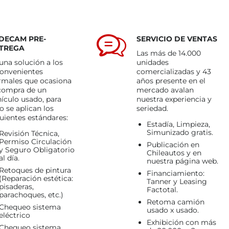
DECAM PRE-
SERVICIO DE VENTAS
TREGA
Las más de 14.000
una solución a los
unidades
convenientes
comercializadas y 43
rmales que ocasiona
años presente en el
 compra de un
mercado avalan
ículo usado, para
nuestra experiencia y
o se aplican los
seriedad.
uientes estándares:
Estadía, Limpieza,
Simunizado gratis.
Revisión Técnica,
Permiso Circulación
Publicación en
y Seguro Obligatorio
Chileautos y en
al día.
nuestra página web.
Retoques de pintura
Financiamiento:
(Reparación estética:
Tanner y Leasing
pisaderas,
Factotal.
parachoques, etc.)
Retoma camión
Chequeo sistema
usado x usado.
eléctrico
Exhibición con más
Chequeo sistema