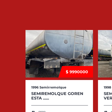
$ 9990000
1996
Semirremolque
1998
SEMIREMOLQUE GOREN
SE
ESTA ......
VERG