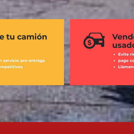
de tu camión
Vend
usad
Evite ri
n servicio pre-entrega
pago co
ompetitivos
Llámeno