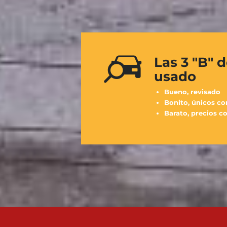
Las 3 "B" 
usado
Bueno, revisado
Bonito, únicos co
Barato, precios c