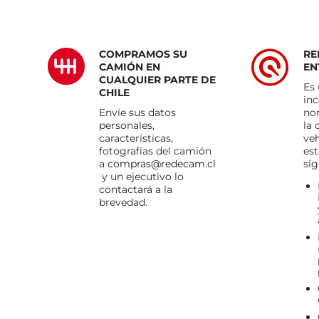
COMPRAMOS SU
RE
CAMIÓN EN
EN
CUALQUIER PARTE DE
Es 
CHILE
in
Envíe sus datos
no
personales,
la
características,
veh
fotografías del camión
est
a
compras@redecam.cl
sig
y un ejecutivo lo
contactará a la
brevedad.