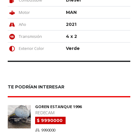
Combustible
Diesel
Motor
MAN
Año
2021
Transmisión
4 x 2
Exterior Color
Verde
TE PODRÍAN INTERESAR
GOREN ESTANQUE 1996
REDECAM
$ 9990000
9990000