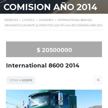
COMISION AÑO 2014
REDECAM
>
LISTINGS
>
CAMIONES
>
INTERNATIONAL 8600 6X2
MECANICO C/LEVANTE AUTOMATICO 420 HP+IVA+5% COMISION AÑO 2014
$ 20500000
International 8600 2014
STOCK #
GCGP15