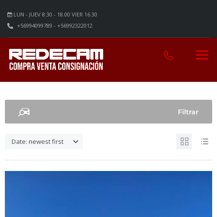
LUN - JUEV 8:30 - 18.00 VIER 16.30
+56994099789 - +56992322012
Filtrar
Date: newest first