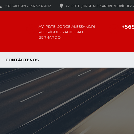
+56994099789 - +56992322012
AV. PDTE. JORGE ALESSANDRI RODRÍGUEZ 
+56
AV. PDTE. JORGE ALESSANDRI
RODRÍGUEZ 24001, SAN
VIEW ON MAP
BERNARDO
CONTÁCTENOS