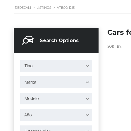
REDECAM
>
LISTINGS
>
ATEGO 1215
Cars f
Search Options
SORT BY:
Tipo
Marca
Modelo
Año