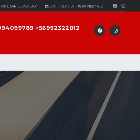
24001, SAN BERNARDO
LUN - JUEV 8:30 - 18.00 VIER 16.30
994099789 +56992322012