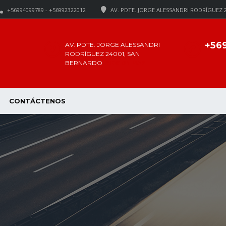
+56994099789 - +56992322012
AV. PDTE. JORGE ALESSANDRI RODRÍGUEZ 
+56
AV. PDTE. JORGE ALESSANDRI
RODRÍGUEZ 24001, SAN
VIEW ON MAP
BERNARDO
CONTÁCTENOS