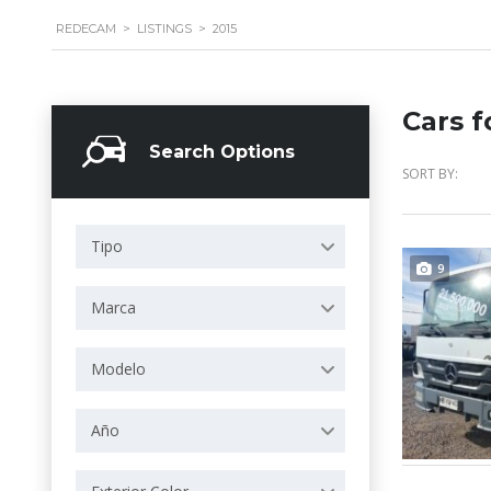
REDECAM
>
LISTINGS
>
2015
Cars f
Search Options
SORT BY:
Tipo
9
Marca
Modelo
Año