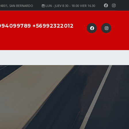
24001, SAN BERNARDO
LUN - JUEV 8:30 - 18.00 VIER 16.30
994099789 +56992322012