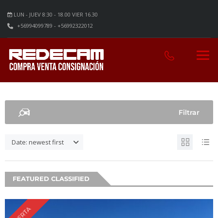
LUN - JUEV 8:30 - 18.00 VIER 16.30
+56994099789 - +56992322012
Filtrar
Date: newest first
FEATURED CLASSIFIED
OFERTA