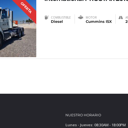
OFERTA
COMBUSTIBLE
MOTOR
A
Diesel
Cummins ISX
2
NUESTRO HORARIO
Lunes - Jueves:
08:30AM - 18:00PM