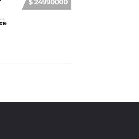
$ 24990000
ÑO
016