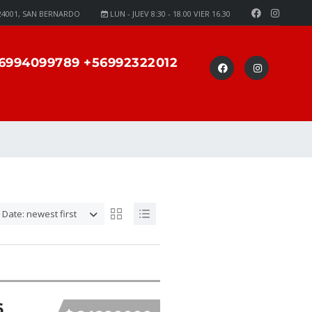
24001, SAN BERNARDO
LUN - JUEV 8:30 - 18.00 VIER 16.30
6994099789 +56992322012
Date: newest first
6